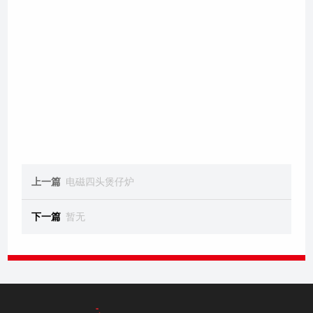
上一篇
电磁四头煲仔炉
下一篇
暂无